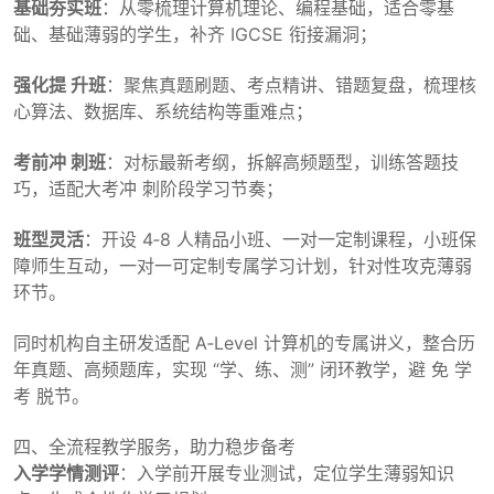
基础夯实班
：从零梳理计算机理论、编程基础，适合零基
础、基础薄弱的学生，补齐 IGCSE 衔接漏洞；
强化提 升班
：聚焦真题刷题、考点精讲、错题复盘，梳理核
心算法、数据库、系统结构等重难点；
考前冲 刺班
：对标最新考纲，拆解高频题型，训练答题技
巧，适配大考冲 刺阶段学习节奏；
班型灵活
：开设 4‑8 人精品小班、一对一定制课程，小班保
障师生互动，一对一可定制专属学习计划，针对性攻克薄弱
环节。
同时机构自主研发适配 A‑Level 计算机的专属讲义，整合历
年真题、高频题库，实现 “学、练、测” 闭环教学，避 免 学
考 脱节。
四、全流程教学服务，助力稳步备考
入学学情测评
：入学前开展专业测试，定位学生薄弱知识