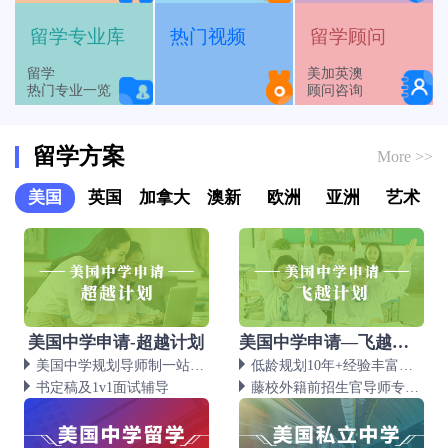
留学专业库
热门视频
留学顾问
留学
美加英澳
热门专业一览
顾问咨询
留学方案
More >>
美国
英国
加拿大
澳新
欧洲
亚洲
艺术
美国中学申请-超越计划
美国中学申请—飞越计划
美国中学规划导师制一站式服务。
低龄规划10年+经验丰富的文书团队
书定稿及1v1面试辅导
藤校外籍前招生官导师专业服务