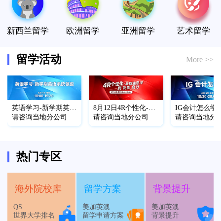
新西兰留学
欧洲留学
亚洲留学
艺术留学
留学活动
More >>
英语学习-新学期英语
8月12日4R个性化-暑
IG会计怎么学
系统领跑
请咨询当地分公司
期雅思冲 刺 高 能 高
请咨询当地分公司
请咨询当地分
分
热门专区
海外院校库
留学方案
背景提升
QS
美加英澳
美加英澳
世界大学排名
留学申请方案
背景提升