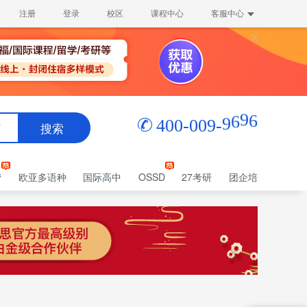
注册
登录
校区
课程中心
客服中心
0
0
9
-
0
4
0
-
9
6
9
6
搜索
师
营
欧亚多语种
国际高中
OSSD
27考研
团企培