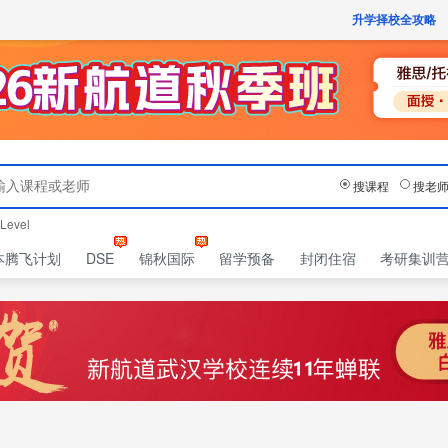
获取验证码
请妥善保存您的密码
3.请使用其他账号登录
升学择校全攻略
4.请联系官方客服
登录
登录
下一步
立即登录
知道了
保存新密码
密码登录
验证码登录
收不到验证码?
忘记密码?
为了确保您的帐号安全
收不到验证码?
首次登录自动注册
请勿将帐号信息提供给他人/机构
忘记密码?
我已阅读并同意
《用户服务条款及隐私政策》
搜课程
搜老
Level
本腾飞计划
DSE
锦秋国际
留学预备
封闭住宿
考研集训