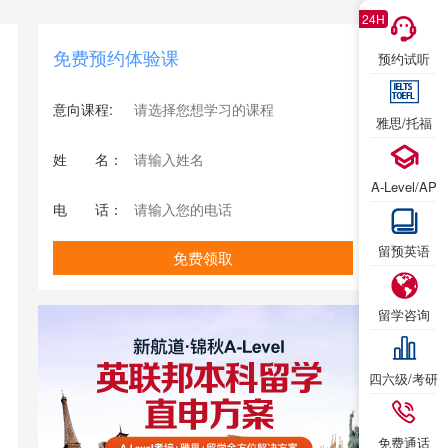
24H
免费预约体验课
预约试听
意向课程:
雅思/托福
姓
姓名
名：
A-Level/AP
电
电话
话：
留预英语
免费领取
我已
立即
留学咨询
四六级/考研
免费通话