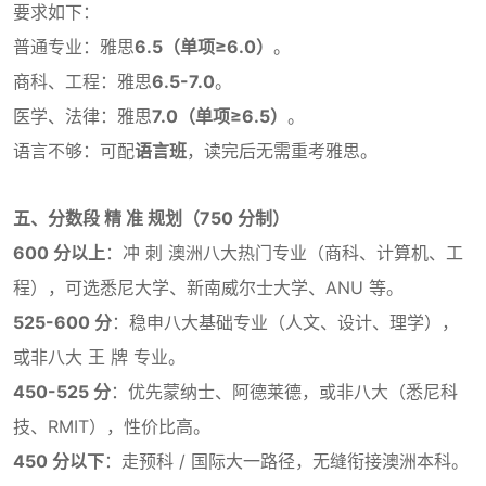
要求如下：
普通专业：雅思
6.5（单项≥6.0）
。
商科、工程：雅思
6.5-7.0
。
医学、法律：雅思
7.0（单项≥6.5）
。
语言不够：可配
语言班
，读完后无需重考雅思。
五、分数段 精 准 规划（750 分制）
600 分以上
：冲 刺 澳洲八大热门专业（商科、计算机、工
程），可选悉尼大学、新南威尔士大学、ANU 等。
525-600 分
：稳申八大基础专业（人文、设计、理学），
或非八大 王 牌 专业。
450-525 分
：优先蒙纳士、阿德莱德，或非八大（悉尼科
技、RMIT），性价比高。
450 分以下
：走预科 / 国际大一路径，无缝衔接澳洲本科。