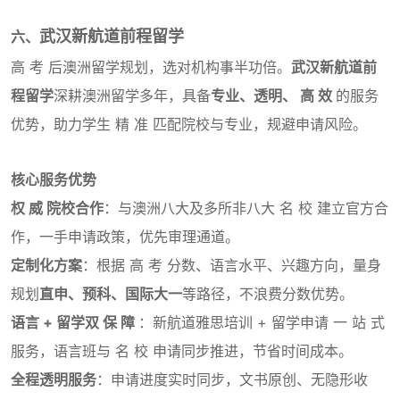
武汉新航道前程留学
六、
高 考 后澳洲留学规划，选对机构事半功倍。
武汉新航道前
程留学
深耕澳洲留学多年，具备
专业、透明、 高 效
的服务
优势，助力学生 精 准 匹配院校与专业，规避申请风险。
核心服务优势
权 威 院校合作
：与澳洲八大及多所非八大 名 校 建立官方合
作，一手申请政策，优先审理通道。
定制化方案
：根据 高 考 分数、语言水平、兴趣方向，量身
规划
直申、预科、国际大一
等路径，不浪费分数优势。
语言 + 留学双 保 障
：新航道雅思培训 + 留学申请 一 站 式
服务，语言班与 名 校 申请同步推进，节省时间成本。
全程透明服务
：申请进度实时同步，文书原创、无隐形收