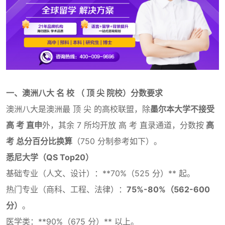
一、澳洲八大 名 校 （ 顶 尖 院校）分数要求
澳洲八大是澳洲最 顶 尖 的高校联盟，除
墨尔本大学不接受
高 考 直申
外，其余 7 所均开放 高 考 直录通道，分数按
高
考 总分百分比换算
（750 分制参考如下）。
悉尼大学（QS Top20）
基础专业（人文、设计）：**70%（525 分）** 起。
热门专业（商科、工程、法律）：
75%-80%（562-600
分）
。
医学类：**90%（675 分）** 以上。