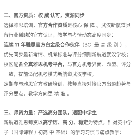
二、官方资质：权 威 认可，资源同步
选择雅思培训，
官方合作资质
是核心 保 障 。武汉新航道具
备行业稀缺的官方认证，教学与考情动态高度同步：
连续 11 年雅思官方白金级合作伙伴
（BC 最 高 级 别 ），
优先同步最新考情、机考标准与评分细则新航道武汉学校；
校区配备
全真雅思机考平台
，与官方机考界面、题型、评分
一致，提前适配机考模式新航道武汉学校；
定期参与雅思官方教研培训，教师直接对接官方出题趋势与
评分要点，教学方向更 精 准 。
三、师资力量：严选高分团队，适配中学生
新航道雅思师资以
高学历、高 分、稳定
为特点，针对英中学
子（国际课程 / 初高 中 基础）的学习习惯与痛点教学：