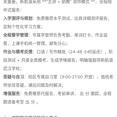
关重要。新航道采用 **“主讲 + 助教” 双师模式 **，全程陪
伴式服务：
入学测评与规划
：免费雅思水平测试，出具详细测评报告，
定制个性化学习方案；
全程督学管理
：专属学管师负责考勤、单词打卡、作业监
督，上课手机统一管理，避免分心；
作业与模考反馈
：口语 / 写作精批（24-48 小时返还），阶
段测试 + 月度全真模考，生成学情报告，明确强弱项新航道
武汉学校；
答疑与自习
：校区专属自习室（9:00-21:00 开放），值班老
师坐班答疑，课后问题及时解决；
增值服务
：免费雅思代报名、考前串讲、 出 分 跟踪，全程
跟进备考至 出 分 。