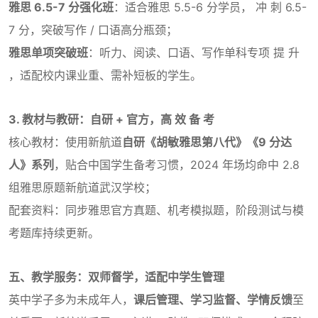
雅思 6.5-7 分强化班
：适合雅思 5.5-6 分学员， 冲 刺 6.5-
7 分，突破写作 / 口语高分瓶颈；
雅思单项突破班
：听力、阅读、口语、写作单科专项 提 升
，适配校内课业重、需补短板的学生。
3. 教材与教研：自研 + 官方，高 效 备 考
核心教材：使用新航道
自研《胡敏雅思第八代》《9 分达
人》系列
，贴合中国学生备考习惯，2024 年场均命中 2.8
组雅思原题新航道武汉学校；
配套资料：同步雅思官方真题、机考模拟题，阶段测试与模
考题库持续更新。
五、教学服务：双师督学，适配中学生管理
英中学子多为未成年人，
课后管理、学习监督、学情反馈
至