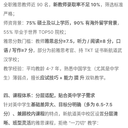
全职雅思教师近 90 名，
新教师录取率不足 10%
，筛选标准
严格；
师资背景：
75% 硕士及以上学历，90% 有海外留学背景
，
55% 毕业于世界 TOP50 院校；
雅思分数门槛：教师
雅思总分≥7.5，听力 / 阅读≥8 分，口
语 / 写作≥7 分
，部分为前雅思考官、持 TKT 证书新航道武
汉学校；
教学经验：平均教龄 4-7 年，熟悉中国学生（尤其是中学
生）薄弱点，擅长
应试技巧 + 能力 提 升
双轨教学。
四、课程体系：分层适配，贴合英中学子需求
针对英中学生
基础差异大、目标分明确（多为 6.5-7.5
分）、兼顾校内课程
的特点，新航道英中校区设置
分层清
晰、班型灵活
的雅思课程，拒绝 “一刀切” 教学：