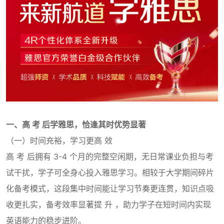
一、高 考 后学雅思，恰逢其时优势显著
（一）时间充裕，学习更高 效
高 考 后拥有 3-4 个月的完整空闲期，无日常课业负担与考
试干扰，学子可全身心投入雅思学习。相较于大学期间碎片
化备考模式，这段集中时间能让学习节奏更连贯，知识点吸
收更扎实，备考效率显著提 升 ，助力学子在短时间内实现
英语能力的稳步进阶。