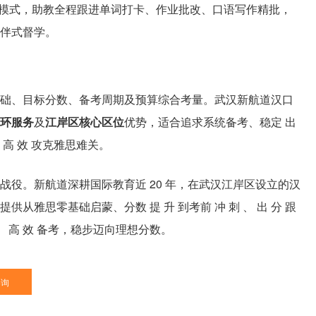
师双师模式，助教全程跟进单词打卡、作业批改、口语写作精批，
伴式督学。
础、目标分数、备考周期及预算综合考量。武汉新航道汉口
闭环服务
及
江岸区核心区位
优势，适合追求系统备考、稳定 出
 高 效 攻克雅思难关。
役。新航道深耕国际教育近 20 年，在武汉江岸区设立的汉
雅思零基础启蒙、分数 提 升 到考前 冲 刺 、 出 分 跟
位、 高 效 备考，稳步迈向理想分数。
咨询