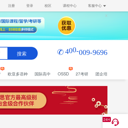
注册
登录
校区
课程中心
客服中心
6
4
0
0
-
0
0
9
-
9
6
9
搜索
师
营
欧亚多语种
国际高中
OSSD
27考研
团企培
24H