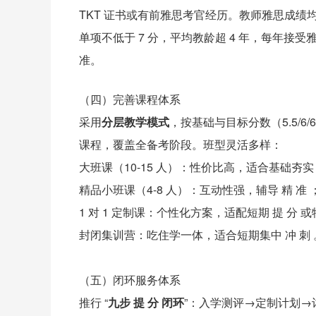
TKT 证书或有前雅思考官经历。教师雅思成绩均
单项不低于 7 分，平均教龄超 4 年，每年接
准。
（四）完善课程体系
采用
分层教学模式
，按基础与目标分数（5.5/6/
课程，覆盖全备考阶段。班型灵活多样：
大班课（10-15 人）：性价比高，适合基础夯实
精品小班课（4-8 人）：互动性强，辅导 精 准 
1 对 1 定制课：个性化方案，适配短期 提 分 
封闭集训营：吃住学一体，适合短期集中 冲 刺 
（五）闭环服务体系
推行 “
九步 提 分 闭环
”：入学测评→定制计划