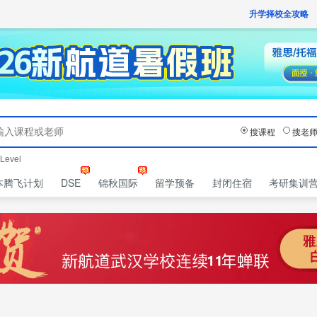
获取验证码
请妥善保存您的密码
3.请使用其他账号登录
升学择校全攻略
4.请联系官方客服
登录
登录
下一步
立即登录
知道了
保存新密码
密码登录
验证码登录
收不到验证码?
忘记密码?
为了确保您的帐号安全
收不到验证码?
首次登录自动注册
请勿将帐号信息提供给他人/机构
忘记密码?
我已阅读并同意
《用户服务条款及隐私政策》
搜课程
搜老
Level
本腾飞计划
DSE
锦秋国际
留学预备
封闭住宿
考研集训