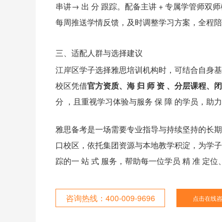
串讲→ 出 分 跟踪。配备主讲 + 专属学管
每周推送学情反馈，及时调整学习方案，全程陪
三、适配人群与选择建议
江岸区学子选择雅思培训机构时，可结合自身基
校区凭借
官方资质、海 归 师 资 、分层课程、
分 ，且重视学习体验与服务 保 障 的学员，助力
雅思备考是一场需要专业指导与持续坚持的长期战
口校区，依托集团资源与本地教学积淀，为学子提供从
踪的一 站 式 服务，帮助每一位学员 精 准 定
咨询热线：400-009-9696
点击在线