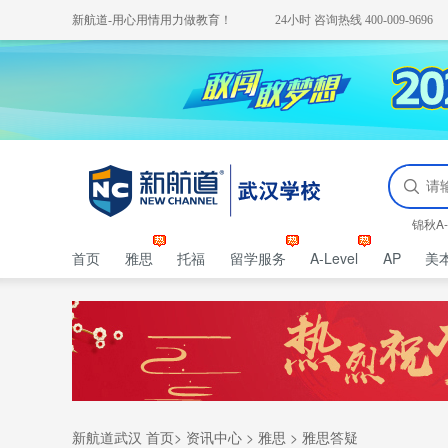
新航道-用心用情用力做教育！
24小时 咨询热线 400-009-9696
锦秋A-
首页
雅思
托福
留学服务
A-Level
AP
美
新航道武汉 首页
>
资讯中心
>
雅思
>
雅思答疑