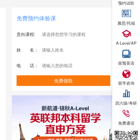
预约试听
免费预约体验课
雅思/托福
意向课程:
A-Level/AP
姓
姓名
名：
留预英语
电
电话
话：
我已
立即
免费领取
留学咨询
四六级/考研
免费通话