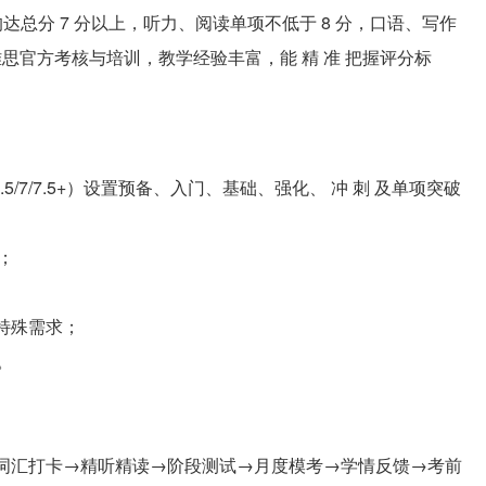
达总分 7 分以上，听力、阅读单项不低于 8 分，口语、写作
受雅思官方考核与培训，教学经验丰富，能 精 准 把握评分标
6.5/7/7.5+）设置预备、入门、基础、强化、 冲 刺 及单项突破
；
；
或特殊需求；
。
→词汇打卡→精听精读→阶段测试→月度模考→学情反馈→考前