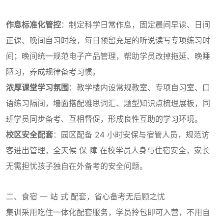
作息标准化管控
：制定科学日常作息，固定晨间早读、日间
正课、晚间自习时段，每日预留充足的听说读写专项练习时
间；晚间统一规范电子产品管理，帮助学员改掉拖延、晚睡
陋习，养成规律备考习惯。
浓厚课堂学习氛围
：教学楼内设常规教室、专项自习室、口
语练习隔间，墙面搭配雅思词汇、题型知识点梳理展板，同
班学员同步备考、互相督促，形成良性互助的学习环境。
校区安全配套
：园区配备 24 小时安保与宿管人员，规范访
客进出管理，全天候 保 障 在校学员人身与住宿安全，家长
无需担忧孩子独自在外备考的安全问题。
二、食宿 一 站 式 配套，省心备考无后顾之忧
集训采用吃住一体化配套服务，学员拎包即可入营，不用自