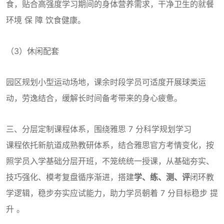
食，贴合高强度学习期间的身体营养需求，干净卫生的就餐
环境 保 障 饮食健康。
（3）休闲配套
园区规划小型运动场地，课余时段学员可适度开展球类运
动，劳逸结合，缓解长时间备考带来的身心疲惫。
三、分层定制课程体系，围绕雅思 7 分科学规划学习
课程依托新航道成熟教研体系，结合雅思官方考情变化，按
照学员入学基础分层开班，不笼统统一授课，从基础夯实、
技巧强化、模考复盘循序渐进，搭建
学、练、测、评
闭环教
学逻辑，稳步夯实应试能力，助力学员朝着 7 分目标稳步 提
升 。