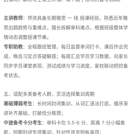
主讲教师
：师资具备长期雅思 一 线 授课经验，熟悉近年雅
思出题趋势与重难点，擅长拆解单科难点，根据班级整体学
情动态调整授课节奏。
专职助教
：全程跟班管理，每日监督单词打卡、课后作业完
成，晚自习定点答疑解惑；每周汇总学员学习数据，向家长
同步学员课堂表现、测试成绩与学习进度，家校联动把控备
考状态。
五、适配多类备考人群，灵活选择集训周期
基础薄弱考生
：长时间封闭集训，从词汇语法打底，循序渐
进补齐基础，打破低分瓶颈；
中途备考卡分考生
：单科卡在 5.5-6 分、距离 7 分小幅差
距，短期封闭专项集训，针对性攻克短板单项；