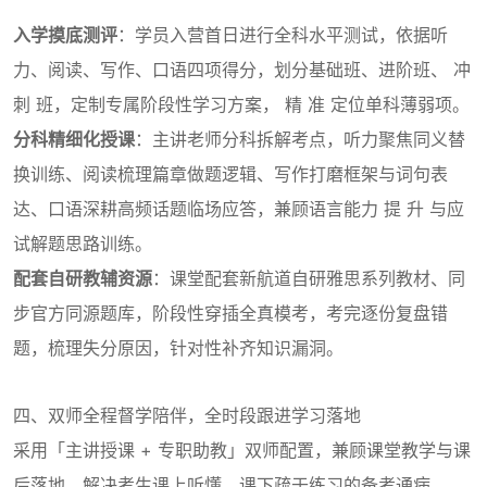
入学摸底测评
：学员入营首日进行全科水平测试，依据听
力、阅读、写作、口语四项得分，划分基础班、进阶班、 冲
刺 班，定制专属阶段性学习方案， 精 准 定位单科薄弱项。
分科精细化授课
：主讲老师分科拆解考点，听力聚焦同义替
换训练、阅读梳理篇章做题逻辑、写作打磨框架与词句表
达、口语深耕高频话题临场应答，兼顾语言能力 提 升 与应
试解题思路训练。
配套自研教辅资源
：课堂配套新航道自研雅思系列教材、同
步官方同源题库，阶段性穿插全真模考，考完逐份复盘错
题，梳理失分原因，针对性补齐知识漏洞。
四、双师全程督学陪伴，全时段跟进学习落地
采用「主讲授课 + 专职助教」双师配置，兼顾课堂教学与课
后落地，解决考生课上听懂、课下疏于练习的备考通病。